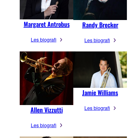
Margaret Antrobus
Randy Brecker
Les biografi
Les biografi
Jamie Williams
Les biografi
Allen Vizzutti
Les biografi