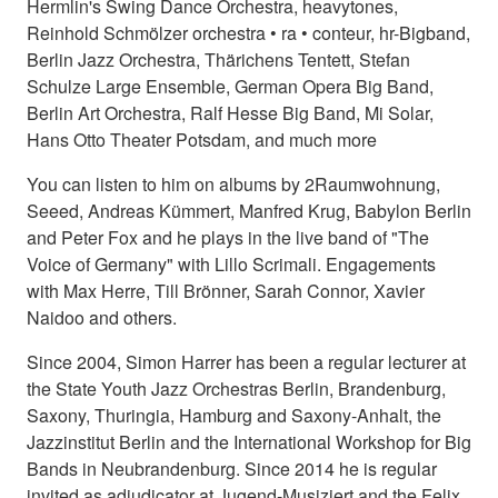
Hermlin's Swing Dance Orchestra, heavytones,
Reinhold Schmölzer orchestra • ra • conteur, hr-Bigband,
Berlin Jazz Orchestra, Thärichens Tentett, Stefan
Schulze Large Ensemble, German Opera Big Band,
Berlin Art Orchestra, Ralf Hesse Big Band, Mi Solar,
Hans Otto Theater Potsdam, and much more
You can listen to him on albums by 2Raumwohnung,
Seeed, Andreas Kümmert, Manfred Krug, Babylon Berlin
and Peter Fox and he plays in the live band of "The
Voice of Germany" with Lillo Scrimali. Engagements
with Max Herre, Till Brönner, Sarah Connor, Xavier
Naidoo and others.
Since 2004, Simon Harrer has been a regular lecturer at
the State Youth Jazz Orchestras Berlin, Brandenburg,
Saxony, Thuringia, Hamburg and Saxony-Anhalt, the
Jazzinstitut Berlin and the International Workshop for Big
Bands in Neubrandenburg. Since 2014 he is regular
invited as adjudicator at Jugend-Musiziert and the Felix