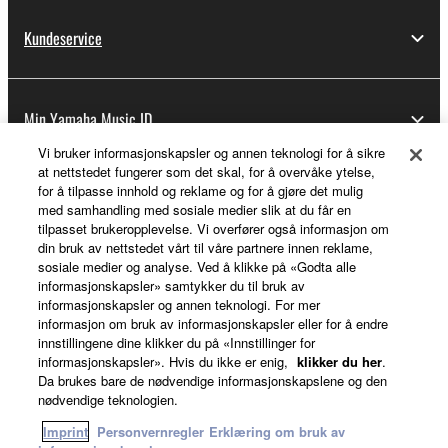
Kundeservice
Min Yamaha Music ID
Vi bruker informasjonskapsler og annen teknologi for å sikre
at nettstedet fungerer som det skal, for å overvåke ytelse,
for å tilpasse innhold og reklame og for å gjøre det mulig
Om Yamaha
med samhandling med sosiale medier slik at du får en
tilpasset brukeropplevelse. Vi overfører også informasjon om
din bruk av nettstedet vårt til våre partnere innen reklame,
sosiale medier og analyse. Ved å klikke på «Godta alle
Norge - Norwegian
informasjonskapsler» samtykker du til bruk av
informasjonskapsler og annen teknologi. For mer
Virksomhet
informasjon om bruk av informasjonskapsler eller for å endre
innstillingene dine klikker du på «Innstillinger for
informasjonskapsler». Hvis du ikke er enig,
klikker du her
.
Da brukes bare de nødvendige informasjonskapslene og den
nødvendige teknologien.
Imprint
Personvernregler
Erklæring om bruk av