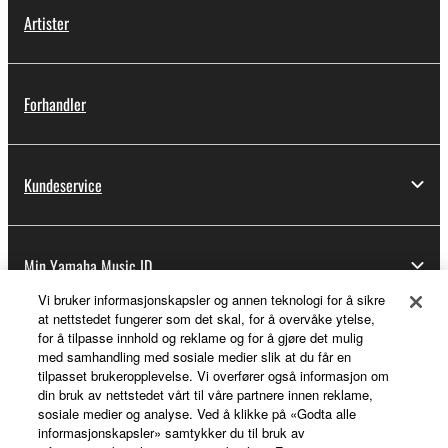
Artister
Forhandler
Kundeservice
Min Yamaha Music ID
Vi bruker informasjonskapsler og annen teknologi for å sikre
at nettstedet fungerer som det skal, for å overvåke ytelse,
for å tilpasse innhold og reklame og for å gjøre det mulig
Om Yamaha
med samhandling med sosiale medier slik at du får en
tilpasset brukeropplevelse. Vi overfører også informasjon om
din bruk av nettstedet vårt til våre partnere innen reklame,
sosiale medier og analyse. Ved å klikke på «Godta alle
Norge - Norwegian
informasjonskapsler» samtykker du til bruk av