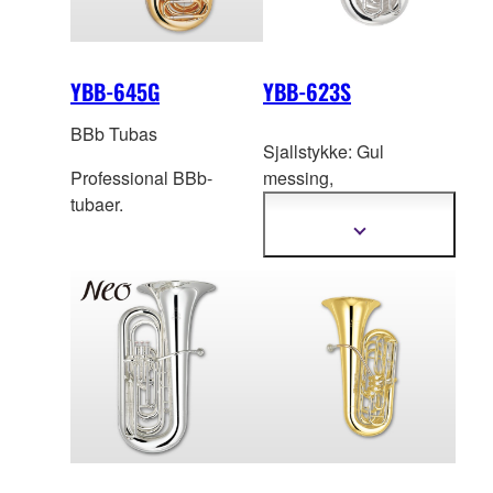
YBB-645G
YBB-623S
BBb Tubas
Sjallstykke: Gul
Professional BBb-
messing,
tubaer.
Ove
rflatebehandling:
Sølvbelagt.
Vis
mer
informasjon