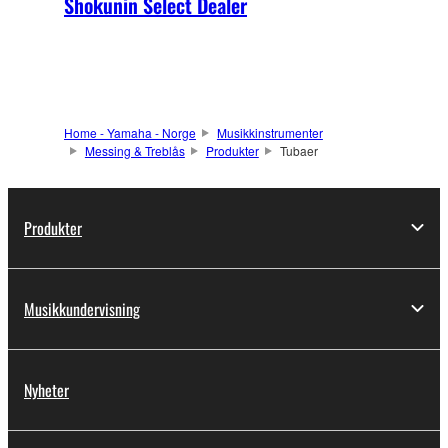
Shokunin Select Dealer
Home - Yamaha - Norge
Musikkinstrumenter
Messing & Treblås
Produkter
Tubaer
Produkter
Musikkundervisning
Nyheter