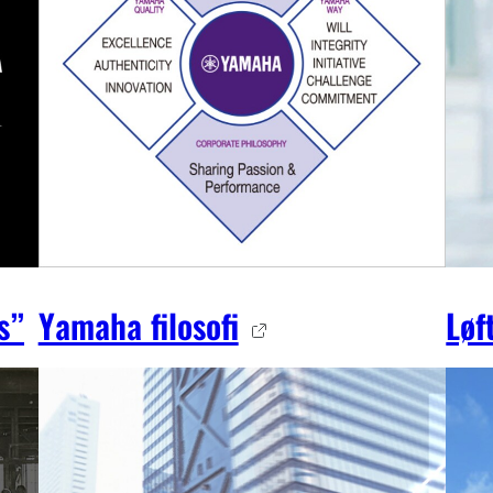
s”
Yamaha filosofi
Løf