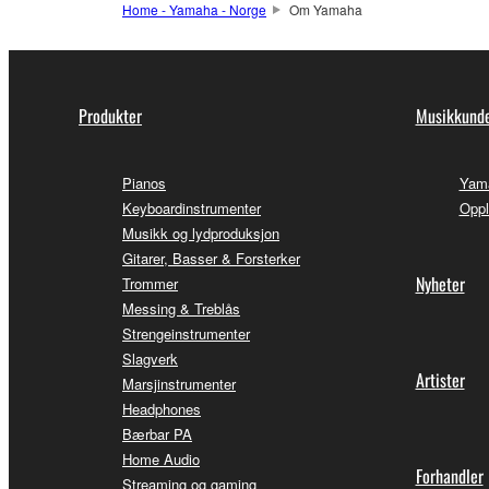
Home - Yamaha - Norge
Om Yamaha
Produkter
Musikkunde
Pianos
Yama
Keyboardinstrumenter
Oppl
Musikk og lydproduksjon
Gitarer, Basser & Forsterker
Nyheter
Trommer
Messing & Treblås
Strengeinstrumenter
Slagverk
Artister
Marsjinstrumenter
Headphones
Bærbar PA
Home Audio
Forhandler
Streaming og gaming