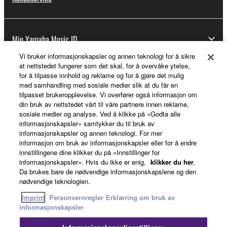
Min Yamaha Music ID
Vi bruker informasjonskapsler og annen teknologi for å sikre
at nettstedet fungerer som det skal, for å overvåke ytelse,
for å tilpasse innhold og reklame og for å gjøre det mulig
Om Yamaha
med samhandling med sosiale medier slik at du får en
tilpasset brukeropplevelse. Vi overfører også informasjon om
din bruk av nettstedet vårt til våre partnere innen reklame,
sosiale medier og analyse. Ved å klikke på «Godta alle
Norge - Norwegian
informasjonskapsler» samtykker du til bruk av
informasjonskapsler og annen teknologi. For mer
Virksomhet
informasjon om bruk av informasjonskapsler eller for å endre
innstillingene dine klikker du på «Innstillinger for
informasjonskapsler». Hvis du ikke er enig,
klikker du her
.
Da brukes bare de nødvendige informasjonskapslene og den
nødvendige teknologien.
Imprint
Personvernregler
Erklæring om bruk av
informasjonskapsler