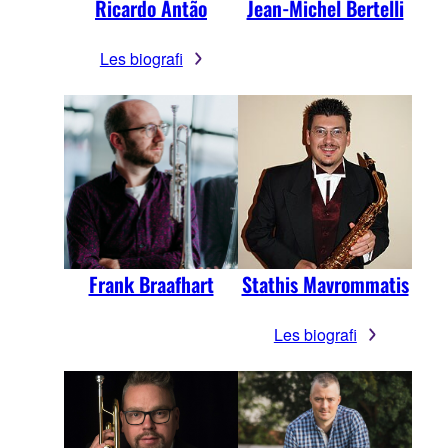
Ricardo Antão
Jean-Michel Bertelli
Les biografi
Frank Braafhart
Stathis Mavrommatis
Les biografi