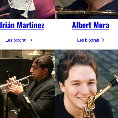
drián Martinez
Albert Mora
Les biografi
Les biografi