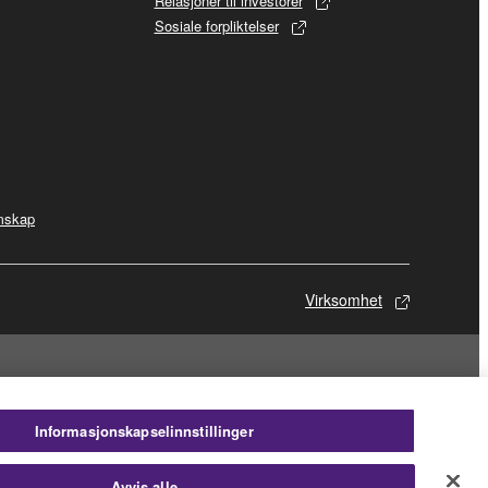
Relasjoner til investorer
Sosiale forpliktelser
mskap
Virksomhet
Informasjonskapselinnstillinger
Avvis alle