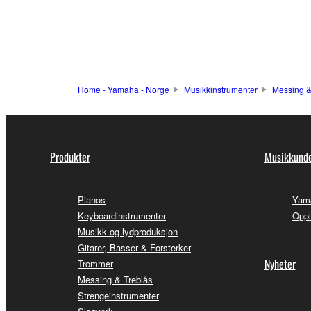
Home - Yamaha - Norge
Musikkinstrumenter
Messing &
Produkter
Musikkunde
Pianos
Yama
Keyboardinstrumenter
Oppl
Musikk og lydproduksjon
Gitarer, Basser & Forsterker
Nyheter
Trommer
Messing & Treblås
Strengeinstrumenter