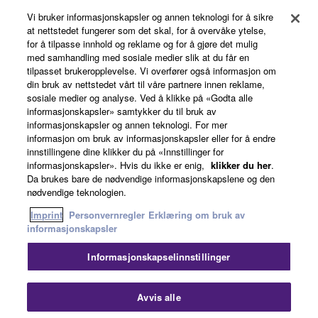
Vi bruker informasjonskapsler og annen teknologi for å sikre
at nettstedet fungerer som det skal, for å overvåke ytelse,
for å tilpasse innhold og reklame og for å gjøre det mulig
Om Yamaha
med samhandling med sosiale medier slik at du får en
tilpasset brukeropplevelse. Vi overfører også informasjon om
din bruk av nettstedet vårt til våre partnere innen reklame,
sosiale medier og analyse. Ved å klikke på «Godta alle
Norge - Norwegian
informasjonskapsler» samtykker du til bruk av
informasjonskapsler og annen teknologi. For mer
Virksomhet
informasjon om bruk av informasjonskapsler eller for å endre
innstillingene dine klikker du på «Innstillinger for
informasjonskapsler». Hvis du ikke er enig,
klikker du her
.
Da brukes bare de nødvendige informasjonskapslene og den
nødvendige teknologien.
Imprint
Personvernregler
Erklæring om bruk av
informasjonskapsler
Informasjonskapselinnstillinger
Kontakt oss
Vilkår for bruk
Personvernregler
Erklæring om bruk av informasjonskapsler
Imprint
Avvis alle