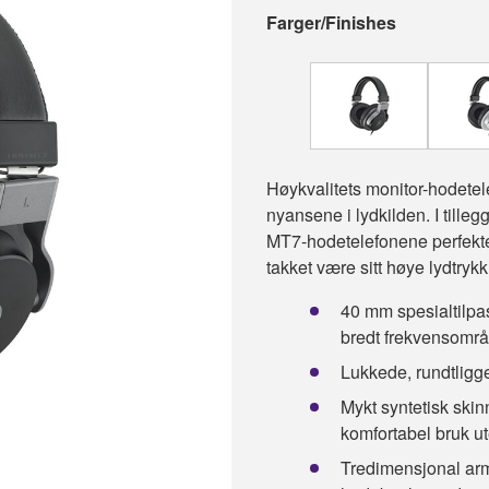
Farger/Finishes
Høykvalitets monitor-hodetel
nyansene i lydkilden. I tillegg
MT7-hodetelefonene perfekte
takket være sitt høye lydtryk
40 mm spesialtilp
bredt frekvensområ
Lukkede, rundtligg
Mykt syntetisk skin
komfortabel bruk ut
Tredimensjonal arm