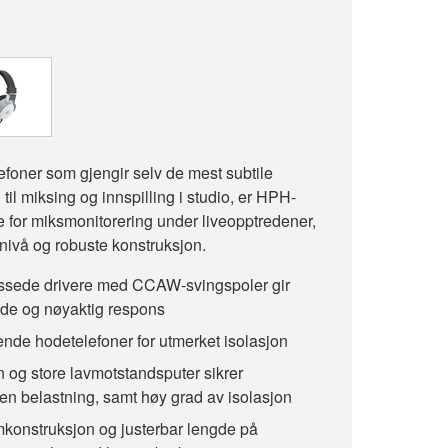
efoner som gjengir selv de mest subtile
 til miksing og innspilling i studio, er HPH-
 for miksmonitorering under liveopptredener,
knivå og robuste konstruksjon.
assede drivere med CCAW-svingspoler gir
de og nøyaktig respons
ende hodetelefoner for utmerket isolasjon
n og store lavmotstandsputer sikrer
en belastning, samt høy grad av isolasjon
konstruksjon og justerbar lengde på