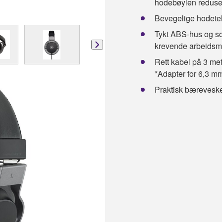
hodebøylen redusere
Bevegelige hodetele
Tykt ABS-hus og sol
krevende arbeidsmi
Rett kabel på 3 met
*Adapter for 6,3 mm
Praktisk bæreveske