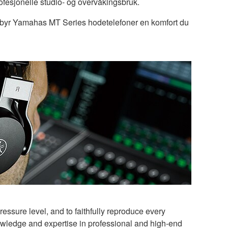
rofesjonelle studio- og overvåkingsbruk.
tilbyr Yamahas MT Series hodetelefoner en komfort du
ssure level, and to faithfully reproduce every
owledge and expertise in professional and high-end