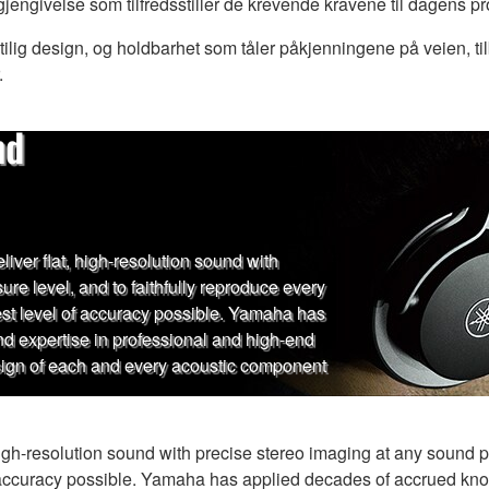
gjengivelse som tilfredsstiller de krevende kravene til dagens p
stilig design, og holdbarhet som tåler påkjenningene på veien, 
.
nd
er flat, high-resolution sound with
re level, and to faithfully reproduce every
est level of accuracy possible. Yamaha has
 expertise in professional and high-end
sign of each and every acoustic component
h-resolution sound with precise stereo imaging at any sound pre
of accuracy possible. Yamaha has applied decades of accrued kn