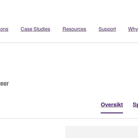
ions
Case Studies
Resources
Support
Why
oner
Oversikt
S