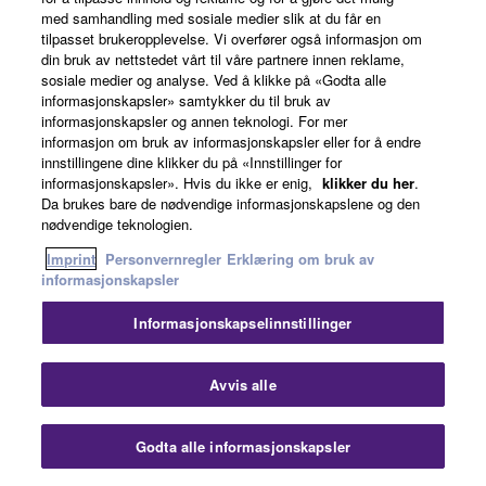
med samhandling med sosiale medier slik at du får en
tilpasset brukeropplevelse. Vi overfører også informasjon om
din bruk av nettstedet vårt til våre partnere innen reklame,
Video Collaboration Systems
sosiale medier og analyse. Ved å klikke på «Godta alle
informasjonskapsler» samtykker du til bruk av
informasjonskapsler og annen teknologi. For mer
informasjon om bruk av informasjonskapsler eller for å endre
innstillingene dine klikker du på «Innstillinger for
informasjonskapsler». Hvis du ikke er enig,
klikker du her
.
Da brukes bare de nødvendige informasjonskapslene og den
nødvendige teknologien.
Imprint
Personvernregler
Erklæring om bruk av
informasjonskapsler
Informasjonskapselinnstillinger
Luk
Avvis alle
Godta alle informasjonskapsler
Kontakt oss
Nedlastinger