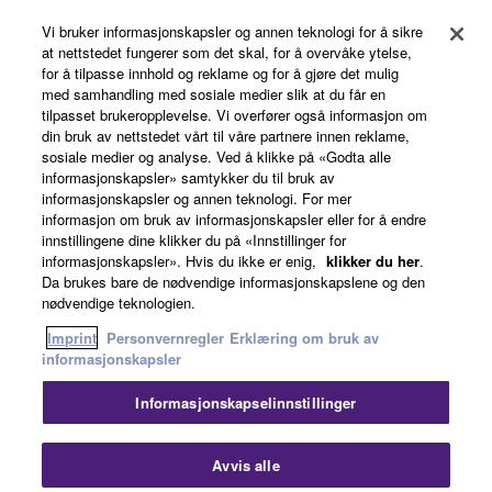
Vi bruker informasjonskapsler og annen teknologi for å sikre
Products & Solutions
at nettstedet fungerer som det skal, for å overvåke ytelse,
for å tilpasse innhold og reklame og for å gjøre det mulig
med samhandling med sosiale medier slik at du får en
tilpasset brukeropplevelse. Vi overfører også informasjon om
News
din bruk av nettstedet vårt til våre partnere innen reklame,
sosiale medier og analyse. Ved å klikke på «Godta alle
informasjonskapsler» samtykker du til bruk av
informasjonskapsler og annen teknologi. For mer
About Yamaha
informasjon om bruk av informasjonskapsler eller for å endre
innstillingene dine klikker du på «Innstillinger for
informasjonskapsler». Hvis du ikke er enig,
klikker du her
.
Da brukes bare de nødvendige informasjonskapslene og den
Norge - English
nødvendige teknologien.
Consumer
Imprint
Personvernregler
Erklæring om bruk av
informasjonskapsler
Informasjonskapselinnstillinger
Kontakt oss
Vilkår for bruk
Personvernregler
Erklæring om bruk av informasjonskapsler
Luk
Avvis alle