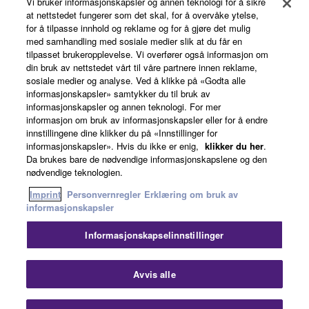
Vi bruker informasjonskapsler og annen teknologi for å sikre
Min Yamaha Music ID
at nettstedet fungerer som det skal, for å overvåke ytelse,
for å tilpasse innhold og reklame og for å gjøre det mulig
med samhandling med sosiale medier slik at du får en
tilpasset brukeropplevelse. Vi overfører også informasjon om
Om Yamaha
din bruk av nettstedet vårt til våre partnere innen reklame,
sosiale medier og analyse. Ved å klikke på «Godta alle
informasjonskapsler» samtykker du til bruk av
informasjonskapsler og annen teknologi. For mer
Norge - Norwegian
informasjon om bruk av informasjonskapsler eller for å endre
innstillingene dine klikker du på «Innstillinger for
Virksomhet
informasjonskapsler». Hvis du ikke er enig,
klikker du her
.
Da brukes bare de nødvendige informasjonskapslene og den
nødvendige teknologien.
Imprint
Personvernregler
Erklæring om bruk av
informasjonskapsler
Informasjonskapselinnstillinger
Kontakt oss
Vilkår for bruk
Personvernregler
Avvis alle
Erklæring om bruk av informasjonskapsler
Imprint