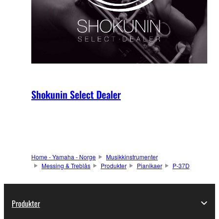
Shokunin Select Dealer
Home - Yamaha - Norge
Musikkinstrumenter
Messing & Treblås
Produkter
Pianikaer
P-37D
Produkter