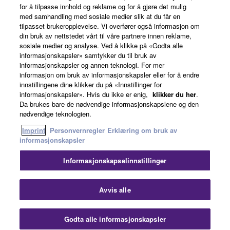
for å tilpasse innhold og reklame og for å gjøre det mulig
Om Yamaha
med samhandling med sosiale medier slik at du får en
tilpasset brukeropplevelse. Vi overfører også informasjon om
din bruk av nettstedet vårt til våre partnere innen reklame,
sosiale medier og analyse. Ved å klikke på «Godta alle
Norge - Norwegian
informasjonskapsler» samtykker du til bruk av
informasjonskapsler og annen teknologi. For mer
Virksomhet
informasjon om bruk av informasjonskapsler eller for å endre
innstillingene dine klikker du på «Innstillinger for
informasjonskapsler». Hvis du ikke er enig,
klikker du her
.
Da brukes bare de nødvendige informasjonskapslene og den
nødvendige teknologien.
Imprint
Personvernregler
Erklæring om bruk av
informasjonskapsler
Informasjonskapselinnstillinger
Kontakt oss
Vilkår for bruk
Personvernregler
Erklæring om bruk av informasjonskapsler
Imprint
Avvis alle
© Yamaha Corporation.
Godta alle informasjonskapsler