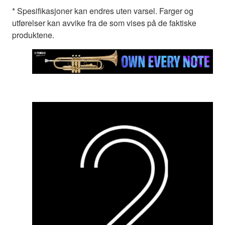
* Spesifikasjoner kan endres uten varsel. Farger og
utførelser kan avvike fra de som vises på de faktiske
produktene.