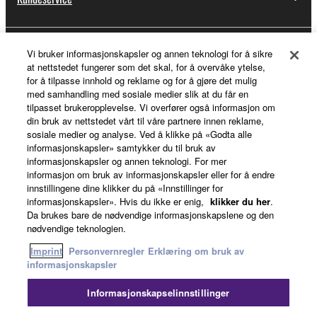
Vi bruker informasjonskapsler og annen teknologi for å sikre
Min Yamaha Music ID
at nettstedet fungerer som det skal, for å overvåke ytelse,
for å tilpasse innhold og reklame og for å gjøre det mulig
med samhandling med sosiale medier slik at du får en
tilpasset brukeropplevelse. Vi overfører også informasjon om
Om Yamaha
din bruk av nettstedet vårt til våre partnere innen reklame,
sosiale medier og analyse. Ved å klikke på «Godta alle
informasjonskapsler» samtykker du til bruk av
informasjonskapsler og annen teknologi. For mer
Norge - Norwegian
informasjon om bruk av informasjonskapsler eller for å endre
innstillingene dine klikker du på «Innstillinger for
Virksomhet
informasjonskapsler». Hvis du ikke er enig,
klikker du her
.
Da brukes bare de nødvendige informasjonskapslene og den
nødvendige teknologien.
Imprint
Personvernregler
Erklæring om bruk av
informasjonskapsler
Informasjonskapselinnstillinger