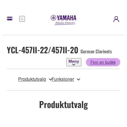
Meny
YCL-457II-22/457II-20
German Clarinets
Meny
Finn en butikk
Produktutvalg
Funksjoner
Produktutvalg