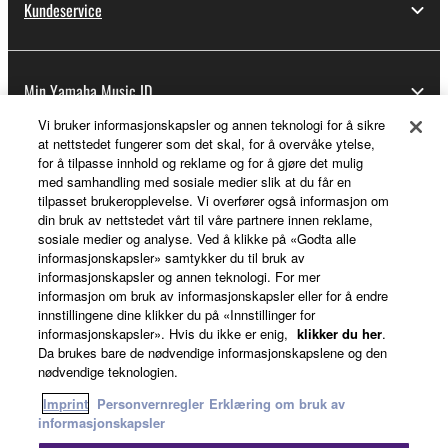
Kundeservice
Min Yamaha Music ID
Vi bruker informasjonskapsler og annen teknologi for å sikre
at nettstedet fungerer som det skal, for å overvåke ytelse,
for å tilpasse innhold og reklame og for å gjøre det mulig
Om Yamaha
med samhandling med sosiale medier slik at du får en
tilpasset brukeropplevelse. Vi overfører også informasjon om
din bruk av nettstedet vårt til våre partnere innen reklame,
sosiale medier og analyse. Ved å klikke på «Godta alle
Norge - Norwegian
informasjonskapsler» samtykker du til bruk av
informasjonskapsler og annen teknologi. For mer
Virksomhet
informasjon om bruk av informasjonskapsler eller for å endre
innstillingene dine klikker du på «Innstillinger for
informasjonskapsler». Hvis du ikke er enig,
klikker du her
.
Da brukes bare de nødvendige informasjonskapslene og den
nødvendige teknologien.
Imprint
Personvernregler
Erklæring om bruk av
informasjonskapsler