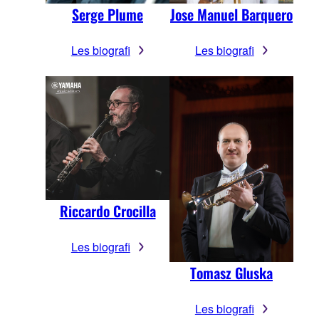
Serge Plume
Jose Manuel Barquero
Les biografi
Les biografi
Riccardo Crocilla
Les biografi
Tomasz Gluska
Les biografi