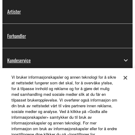
Artister
Forhandler
Kundeservice
Vi bruker informasjonskapsler og annen teknologi for å sikre
at nettstedet fungerer som det skal, for å overvåke ytelse,
Min Yamaha Music ID
for å tilpasse innhold og reklame og for å gjøre det mulig
med samhandling med sosiale medier slik at du får en
tilpasset brukeropplevelse. Vi overfører også informasjon om
din bruk av nettstedet vårt til våre partnere innen reklame,
Om Yamaha
sosiale medier og analyse. Ved å klikke på «Godta alle
informasjonskapsler» samtykker du til bruk av
informasjonskapsler og annen teknologi. For mer
informasjon om bruk av informasjonskapsler eller for å endre
Norge - Norwegian
innstillingene dine klikker du på «Innstillinger for