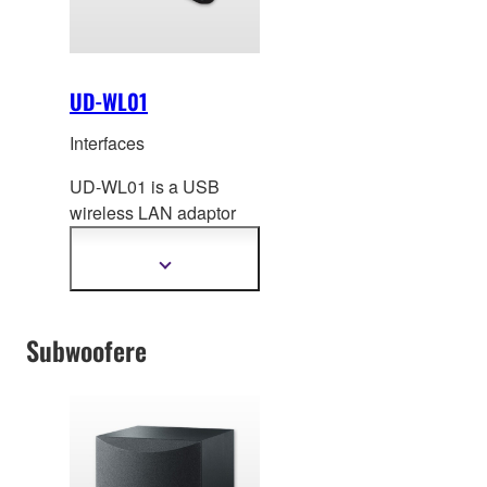
UD-WL01
Interfaces
UD-WL01 is a USB
wireless LAN adaptor
that off
ers new ways to
enjoy your musical
Vis
mer
instrument.
informasjon
Subwoofere