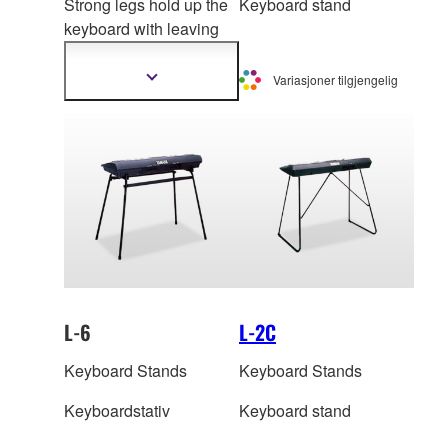
Strong legs hold up the
Keyboard stand
keyboard with leaving
plenty legroom to play
while seated. The
Vis
Variasjoner tilgjengelig
mer
keyboard
sits securely
informasjon
on the stand, supported
by thick foam pads for
maximum security and
reliability.
L-6
L-2C
Keyboard Stands
Keyboard Stands
Keyboardstativ
Keyboard stand