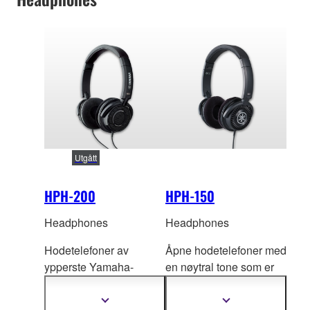
Utgått
HPH-200
HPH-150
Headphones
Headphones
Hodetelefoner av
Åpne hodetelefoner med
ypperste Yamaha-
en nøytral tone som er
kvalitet med
utrolig
id
eell for å lytte til
detaljert lyd og fantastisk
digitale
Vis
Vis