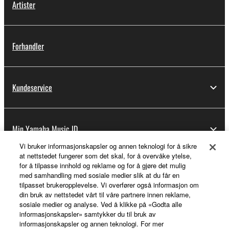
Artister
Forhandler
Kundeservice
Min Yamaha Music ID
Vi bruker informasjonskapsler og annen teknologi for å sikre
at nettstedet fungerer som det skal, for å overvåke ytelse,
for å tilpasse innhold og reklame og for å gjøre det mulig
Om Yamaha
med samhandling med sosiale medier slik at du får en
tilpasset brukeropplevelse. Vi overfører også informasjon om
din bruk av nettstedet vårt til våre partnere innen reklame,
sosiale medier og analyse. Ved å klikke på «Godta alle
Norge - Norwegian
informasjonskapsler» samtykker du til bruk av
informasjonskapsler og annen teknologi. For mer
Virksomhet