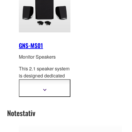
GNS-MS01
Monitor Speakers
This 2.1 speaker system
is designed dedi
cated
for the Genos
Workstation Keyboard.
Vis
mer
informasjon
Notestativ