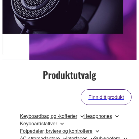
Produktutvalg
Finn ditt produkt
Keyboardbag og -kofferter
Headphones
Keyboardstativer
Fotpedaler, brytere og kontrollere
AC-strømadaptere
Interfaces
Subwoofere