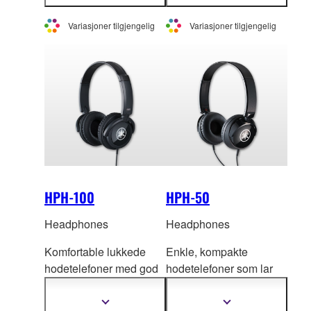
mer
mer
komfort.
musikkinstrumenter
informasjon
informasjon
Variasjoner tilgjengelig
Variasjoner tilgjengelig
HPH-100
HPH-50
Headphones
Headphones
Komfortable lukkede
Enkle, kompakte
hodetelefoner med god
hodetelefoner som lar
lydk
valitet som leverer
deg
nyte lydkvalitet på et
en kraftig lyd og rik tone
profesjonelt nivå
Vis
Vis