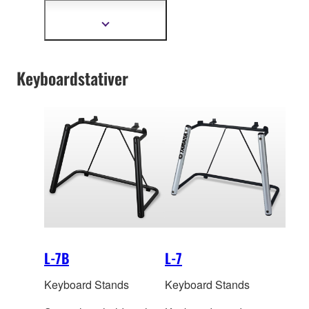
Headphones for Musical
Instruments
Vis
mer
informasjon
Keyboardstativer
L-7B
L-7
Keyboard Stands
Keyboard Stands