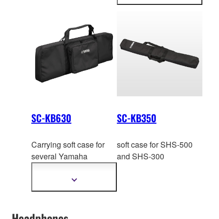
mer
informasjon
SC-KB630
SC-KB350
Carrying soft case for
soft case for SHS-500
several Yam
aha
and SHS-300
portable keyboard with
61 keys.
Vis
mer
informasjon
Headphones