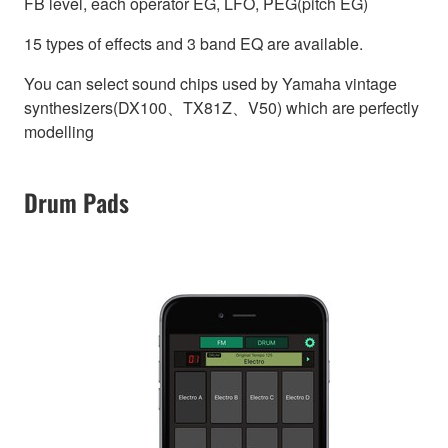
FB level, each operator EG, LFO, PEG(pitch EG)
15 types of effects and 3 band EQ are available.
You can select sound chips used by Yamaha vintage
synthesizers(DX100、TX81Z、V50) which are perfectly
modelling
Drum Pads