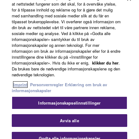
at nettstedet fungerer som det skal, for å overvåke ytelse,
for å tilpasse innhold og reklame og for å gjøre det mulig
med samhandling med sosiale medier slik at du får en
tilpasset brukeropplevelse. Vi overfører også informasjon om
Om Yamaha
din bruk av nettstedet vårt til våre partnere innen reklame,
sosiale medier og analyse. Ved å klikke på «Godta alle
informasjonskapsler» samtykker du til bruk av
informasjonskapsler og annen teknologi. For mer
Norge - Norwegian
informasjon om bruk av informasjonskapsler eller for å endre
innstillingene dine klikker du på «Innstillinger for
Virksomhet
informasjonskapsler». Hvis du ikke er enig,
klikker du her
.
Da brukes bare de nødvendige informasjonskapslene og den
nødvendige teknologien.
Imprint
Personvernregler
Erklæring om bruk av
informasjonskapsler
Informasjonskapselinnstillinger
Kontakt oss
Vilkår for bruk
Personvernregler
Avvis alle
Erklæring om bruk av informasjonskapsler
Imprint
Godta alle informasjonskapsler