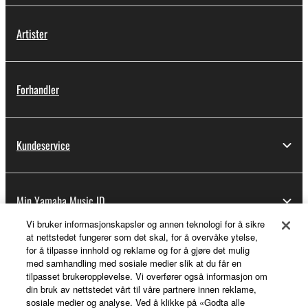
Artister
Forhandler
Kundeservice
Min Yamaha Music ID
Vi bruker informasjonskapsler og annen teknologi for å sikre
at nettstedet fungerer som det skal, for å overvåke ytelse,
for å tilpasse innhold og reklame og for å gjøre det mulig
Om Yamaha
med samhandling med sosiale medier slik at du får en
tilpasset brukeropplevelse. Vi overfører også informasjon om
din bruk av nettstedet vårt til våre partnere innen reklame,
sosiale medier og analyse. Ved å klikke på «Godta alle
Norge - Norwegian