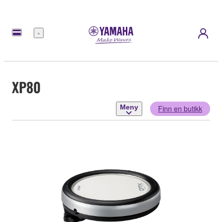
Meny
XP80
Meny
Finn en butikk