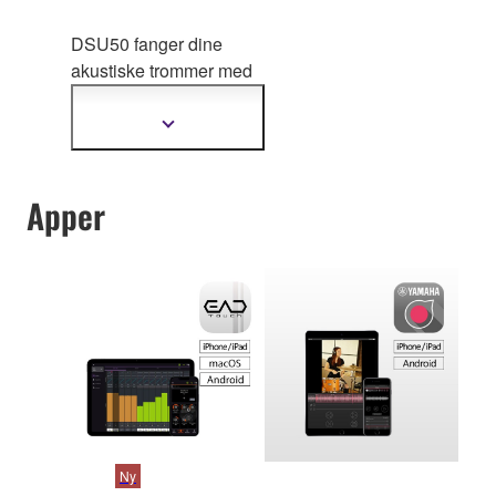
DSU50 fanger dine
akustiske trommer med
naturlig dybde og
klarhet, og låser opp
Vis
mer
rikere uttrykk for hver
informasjon
fremføring.
Apper
Ny