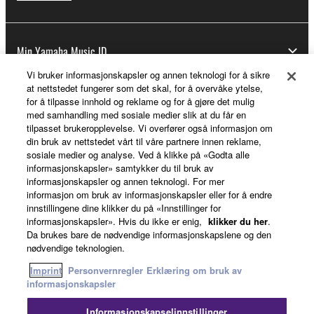
Min Yamaha Music ID
Vi bruker informasjonskapsler og annen teknologi for å sikre
at nettstedet fungerer som det skal, for å overvåke ytelse,
for å tilpasse innhold og reklame og for å gjøre det mulig
Om Yamaha
med samhandling med sosiale medier slik at du får en
tilpasset brukeropplevelse. Vi overfører også informasjon om
din bruk av nettstedet vårt til våre partnere innen reklame,
sosiale medier og analyse. Ved å klikke på «Godta alle
Norge - Norwegian
informasjonskapsler» samtykker du til bruk av
informasjonskapsler og annen teknologi. For mer
Virksomhet
informasjon om bruk av informasjonskapsler eller for å endre
innstillingene dine klikker du på «Innstillinger for
informasjonskapsler». Hvis du ikke er enig,
klikker du her
.
Da brukes bare de nødvendige informasjonskapslene og den
nødvendige teknologien.
Imprint
Personvernregler
Erklæring om bruk av
informasjonskapsler
Informasjonskapselinnstillinger