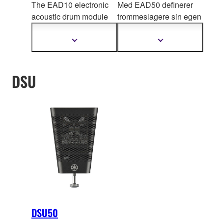
The EAD10 electronic
Med EAD50 definerer
acoustic drum module
trommeslagere sin egen
enhances the way
you
lyd og
utvider alle
practice, record and
aspekter av sin
Vis
Vis
mer
mer
perform with your
musikalske aktivitet.
informasjon
informasjon
acoustic drums.
DSU
DSU50