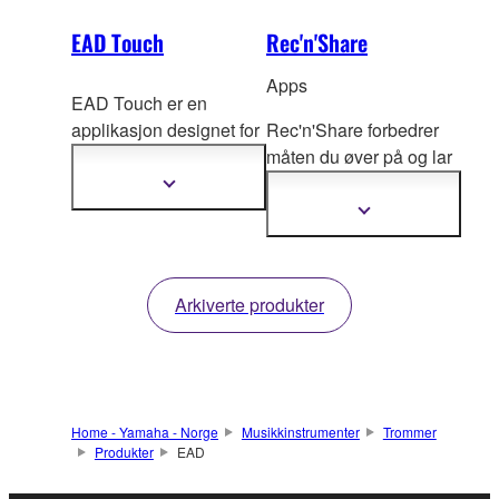
EAD Touch
Rec'n'Share
Apps
EAD Touch er en
applikasjon designet for
Rec'n'Share forbedrer
bruk med EAD50. Den
måten du øver på og lar
gir et intuitivt, grafisk
deg lage imponerende
Vis
mer
grensesnitt som lar deg
lyd og video, som du
Vis
informasjon
mer
enkelt kontro
llere de
enkelt kan dele direkte
informasjon
avanserte funksjonene i
fra smartenheten din.
EAD50 – som
Arkiverte produkter
lydredigering, mikrofon-
og triggerinnstillinger,
samt ruting av
inngang/utgang.
Home - Yamaha - Norge
Musikkinstrumenter
Trommer
Produkter
EAD