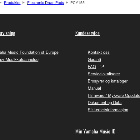
Produkter
Electronic Drum Pads
PCY155
rvisning
Kundeservice
ha Music Foundation of Europe
Kontakt oss
ev Musikkutdannelse
Garanti
FAQ
Servicelokaliserer
Brosjyrer og kataloger
Manual
Firmware / Mykvare Oppdate
Dokument og Data
Sikkerhetsinformasjon
Min Yamaha Music ID