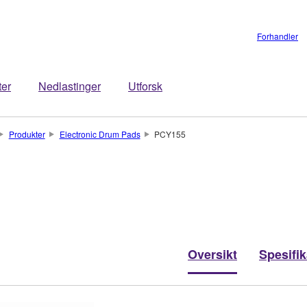
Forhandler
ter
Nedlastinger
Utforsk
Produkter
Electronic Drum Pads
PCY155
Oversikt
Spesifi