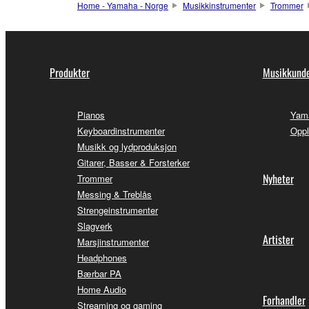
Home - Yamaha - Norge
Musikkinstrumenter
Trommer
Produkter
Musikkunde
Pianos
Yama
Keyboardinstrumenter
Oppl
Musikk og lydproduksjon
Gitarer, Basser & Forsterker
Nyheter
Trommer
Messing & Treblås
Strengeinstrumenter
Slagverk
Artister
Marsjinstrumenter
Headphones
Bærbar PA
Home Audio
Forhandler
Streaming og gaming