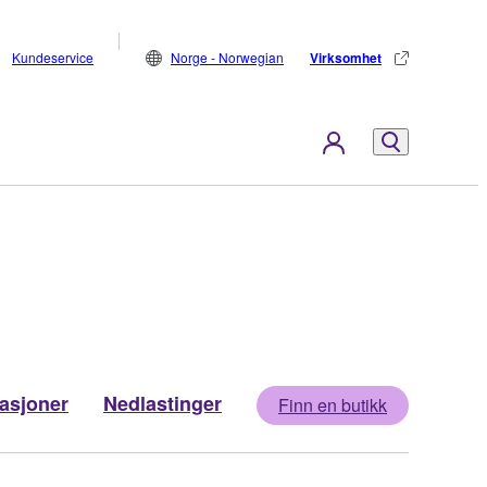
Kundeservice
Norge - Norwegian
Virksomhet
kasjoner
Nedlastinger
Finn en butikk