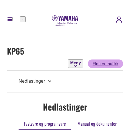
Meny
KP65
Meny
Finn en butikk
Nedlastinger
Nedlastinger
Fastvare og programvare
Manual og dokumenter