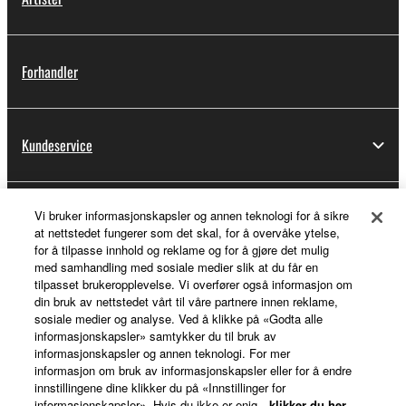
Forhandler
Kundeservice
Vi bruker informasjonskapsler og annen teknologi for å sikre
Min Yamaha Music ID
at nettstedet fungerer som det skal, for å overvåke ytelse,
for å tilpasse innhold og reklame og for å gjøre det mulig
med samhandling med sosiale medier slik at du får en
tilpasset brukeropplevelse. Vi overfører også informasjon om
Om Yamaha
din bruk av nettstedet vårt til våre partnere innen reklame,
sosiale medier og analyse. Ved å klikke på «Godta alle
informasjonskapsler» samtykker du til bruk av
informasjonskapsler og annen teknologi. For mer
Norge - Norwegian
informasjon om bruk av informasjonskapsler eller for å endre
innstillingene dine klikker du på «Innstillinger for
Virksomhet
informasjonskapsler». Hvis du ikke er enig,
klikker du her
.