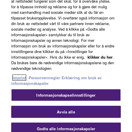
at nettstedet fungerer som det skal, for å overvåke ytelse,
for å tilpasse innhold og reklame og for å gjøre det mulig
Om Yamaha
med samhandling med sosiale medier slik at du får en
tilpasset brukeropplevelse. Vi overfører også informasjon om
din bruk av nettstedet vårt til våre partnere innen reklame,
sosiale medier og analyse. Ved å klikke på «Godta alle
Norge - Norwegian
informasjonskapsler» samtykker du til bruk av
informasjonskapsler og annen teknologi. For mer
Virksomhet
informasjon om bruk av informasjonskapsler eller for å endre
innstillingene dine klikker du på «Innstillinger for
informasjonskapsler». Hvis du ikke er enig,
klikker du her
.
Da brukes bare de nødvendige informasjonskapslene og den
nødvendige teknologien.
Imprint
Personvernregler
Erklæring om bruk av
informasjonskapsler
Informasjonskapselinnstillinger
Kontakt oss
Vilkår for bruk
Personvernregler
Erklæring om bruk av informasjonskapsler
Imprint
Avvis alle
© Yamaha Corporation.
Godta alle informasjonskapsler