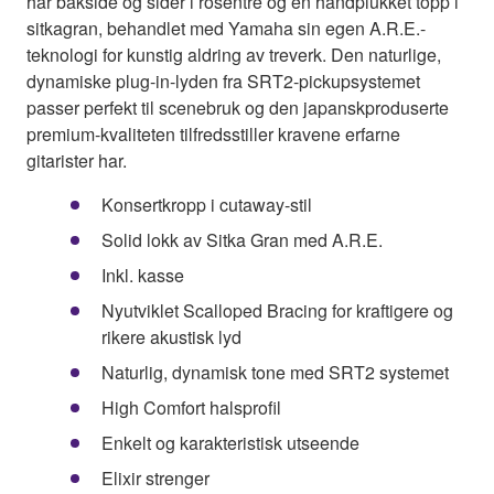
har bakside og sider i rosentre og en håndplukket topp i
sitkagran, behandlet med Yamaha sin egen A.R.E.-
teknologi for kunstig aldring av treverk. Den naturlige,
dynamiske plug-in-lyden fra SRT2-pickupsystemet
passer perfekt til scenebruk og den japanskproduserte
premium-kvaliteten tilfredsstiller kravene erfarne
gitarister har.
Konsertkropp i cutaway-stil
Solid lokk av Sitka Gran med A.R.E.
Inkl. kasse
Nyutviklet Scalloped Bracing for kraftigere og
rikere akustisk lyd
Naturlig, dynamisk tone med SRT2 systemet
High Comfort halsprofil
Enkelt og karakteristisk utseende
Elixir strenger