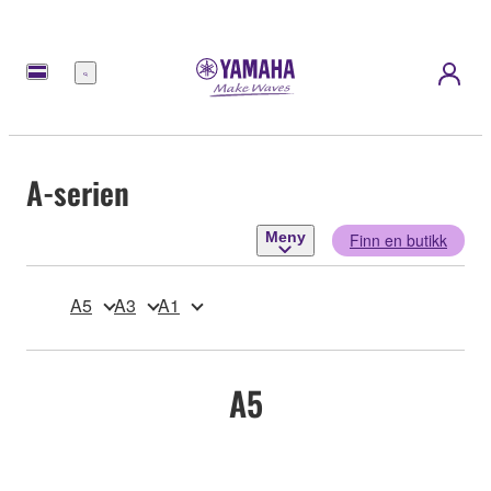
Meny
A-serien
Meny
Finn en butikk
A5
A3
A1
A5