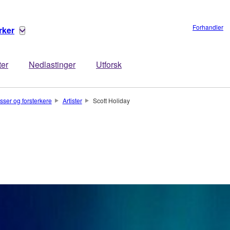
Forhandler
rker
ter
Nedlastinger
Utforsk
asser og forsterkere
Artister
Scott Holiday