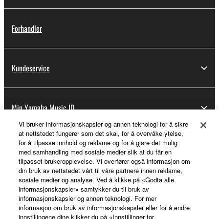
Forhandler
Kundeservice
Min Yamaha Music ID
Vi bruker informasjonskapsler og annen teknologi for å sikre
at nettstedet fungerer som det skal, for å overvåke ytelse,
for å tilpasse innhold og reklame og for å gjøre det mulig
Om Yamaha
med samhandling med sosiale medier slik at du får en
tilpasset brukeropplevelse. Vi overfører også informasjon om
din bruk av nettstedet vårt til våre partnere innen reklame,
sosiale medier og analyse. Ved å klikke på «Godta alle
Norge - Norwegian
informasjonskapsler» samtykker du til bruk av
informasjonskapsler og annen teknologi. For mer
Virksomhet
informasjon om bruk av informasjonskapsler eller for å endre
innstillingene dine klikker du på «Innstillinger for