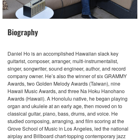
Biography
Daniel Ho is an accomplished Hawaiian slack key
guitarist, composer, arranger, multi-instrumentalist,
singer, songwriter, sound engineer, author, and record
company owner. He’s also the winner of six GRAMMY
Awards, two Golden Melody Awards (Taiwan), nine
Hawaii Music Awards, and three Na Hoku Hanohano
Awards (Hawaii). A Honolulu native, he began playing
organ and ukulele at an early age, then moved on to
classical guitar, piano, bass, drums, and voice. He
studied composing, arranging, and film scoring at the
Grove School of Music in Los Angeles, led the national
airplay and Billboard chart-topping contemporary jazz