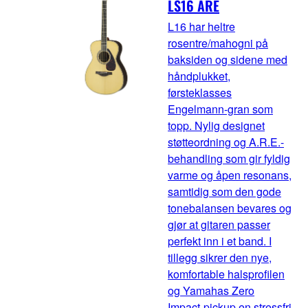
LS16 ARE
L16 har heltre
rosentre/mahogni på
baksiden og sidene med
håndplukket,
førsteklasses
Engelmann-gran som
topp. Nylig designet
støtteordning og A.R.E.-
behandling som gir fyldig
varme og åpen resonans,
samtidig som den gode
tonebalansen bevares og
gjør at gitaren passer
perfekt inn i et band. I
tillegg sikrer den nye,
komfortable halsprofilen
og Yamahas Zero
Impact-pickup en stressfri