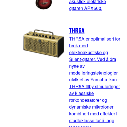
akustisk-elektriske
gitaren APX500.
THR5A
THR5A er optimalisert for
bruk med
elektroakustiske og
Silent-gitarer. Ved å dra
nytte av
modelleringsteknologier
utviklet av Yamaha, kan
THR5A tilby simuleringer
av klassiske
rørkondesatorer og
dynamiske mikrofoner
kombinert med effekter i
studioklasse for å lage