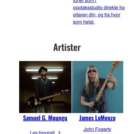
toner som i
opptaksstudio direkte fra
gitaren din, og fra hvor
som helst.
Artister
Samuel G. Mpungu
James LoMenzo
John Fogerty
Les biografi