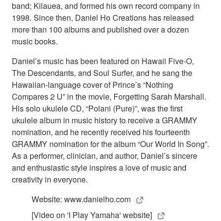
band; Kilauea, and formed his own record company in
1998. Since then, Daniel Ho Creations has released
more than 100 albums and published over a dozen
music books.
Daniel’s music has been featured on Hawaii Five-O,
The Descendants, and Soul Surfer, and he sang the
Hawaiian-language cover of Prince’s “Nothing
Compares 2 U” in the movie, Forgetting Sarah Marshall.
His solo ukulele CD, “Polani (Pure)”, was the first
ukulele album in music history to receive a GRAMMY
nomination, and he recently received his fourteenth
GRAMMY nomination for the album “Our World In Song”.
As a performer, clinician, and author, Daniel’s sincere
and enthusiastic style inspires a love of music and
creativity in everyone.
Website: www.danielho.com
[Video on 'I Play Yamaha' website]