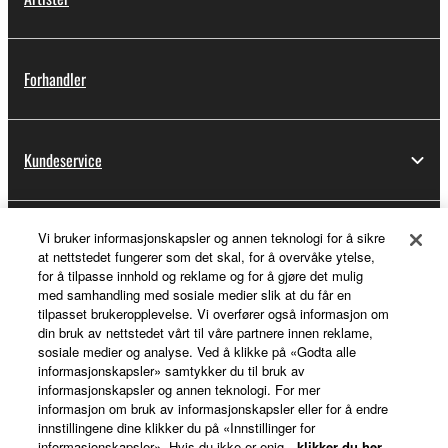
Forhandler
Kundeservice
Vi bruker informasjonskapsler og annen teknologi for å sikre
Min Yamaha Music ID
at nettstedet fungerer som det skal, for å overvåke ytelse,
for å tilpasse innhold og reklame og for å gjøre det mulig
med samhandling med sosiale medier slik at du får en
tilpasset brukeropplevelse. Vi overfører også informasjon om
Om Yamaha
din bruk av nettstedet vårt til våre partnere innen reklame,
sosiale medier og analyse. Ved å klikke på «Godta alle
informasjonskapsler» samtykker du til bruk av
informasjonskapsler og annen teknologi. For mer
Norge - Norwegian
informasjon om bruk av informasjonskapsler eller for å endre
innstillingene dine klikker du på «Innstillinger for
Virksomhet
informasjonskapsler». Hvis du ikke er enig,
klikker du her
.