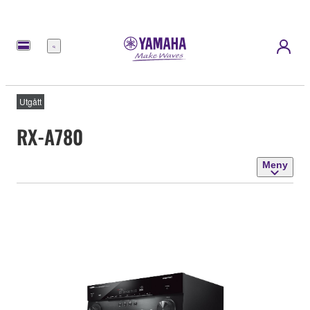
Meny
Utgått
RX-A780
Meny