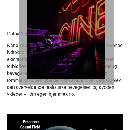
Utforsk alle dimensjoner
Dolby Atmos® og DTS:X™
Når du har utstyr som inneholder all denne imponerende
lydteknologien, løftes du fra det ordinære til en
ekstraordinær opplevelse. Disse apparatene leverer
forbløffende rik og realistisk surroundlyd, plasserer og
beveger individuelle lyder til ethvert virtuelt punkt i
rommet, inkludert objekter som svever over deg. Opplev
den overveldende realistiske bevegelsen og dybden i
videoer – i din egen hjemmekino.