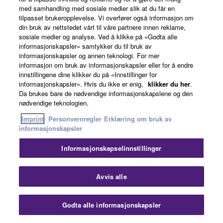
Brukergrensesnittet lar deg velge mellom åtte språk:
med samhandling med sosiale medier slik at du får en
tilpasset brukeropplevelse. Vi overfører også informasjon om
engelsk, fransk, tysk, spansk, italiensk, russisk, japansk
din bruk av nettstedet vårt til våre partnere innen reklame,
og kinesisk, som kan vises over både normale bilder og
sosiale medier og analyse. Ved å klikke på «Godta alle
3D-bilder.
informasjonskapsler» samtykker du til bruk av
informasjonskapsler og annen teknologi. For mer
informasjon om bruk av informasjonskapsler eller for å endre
innstillingene dine klikker du på «Innstillinger for
informasjonskapsler». Hvis du ikke er enig,
klikker du her
.
Da brukes bare de nødvendige informasjonskapslene og den
nødvendige teknologien.
Imprint
Personvernregler
Erklæring om bruk av
informasjonskapsler
Informasjonskapselinnstillinger
Avvis alle
Godta alle informasjonskapsler
Nyt musikken i to rom