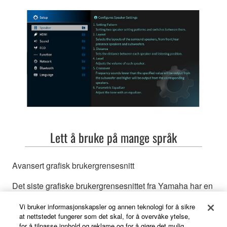
Lett å bruke på mange språk
Avansert grafisk brukergrensesnitt
Det siste grafiske brukergrensesnittet fra Yamaha har en
høyoppløselig skjerm med klare, brukervennlige menyer
Vi bruker informasjonskapsler og annen teknologi for å sikre
samt en valgbar statuslinje som viser signalkilde,
at nettstedet fungerer som det skal, for å overvåke ytelse,
volumnivå, DSP-modus og lydformat.
for å tilpasse innhold og reklame og for å gjøre det mulig