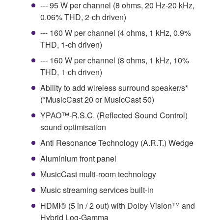
--- 95 W per channel (8 ohms, 20 Hz-20 kHz,
0.06% THD, 2-ch driven)
--- 160 W per channel (4 ohms, 1 kHz, 0.9%
THD, 1-ch driven)
--- 160 W per channel (8 ohms, 1 kHz, 10%
THD, 1-ch driven)
Ability to add wireless surround speaker/s*
(*MusicCast 20 or MusicCast 50)
YPAO™-R.S.C. (Reflected Sound Control)
sound optimisation
Anti Resonance Technology (A.R.T.) Wedge
Aluminium front panel
MusicCast multi-room technology
Music streaming services built-in
HDMI® (5 in / 2 out) with Dolby Vision™ and
Hybrid Log-Gamma