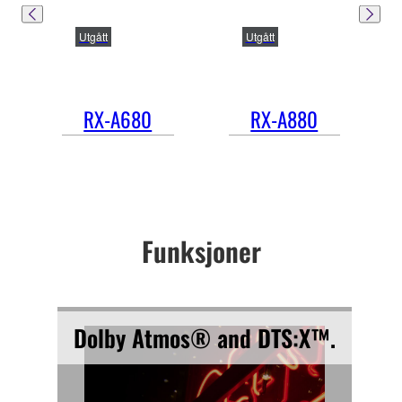
Utgått
Utgått
RX-A680
RX-A880
Funksjoner
Dolby Atmos® and DTS:X™.