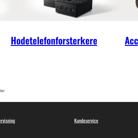
Hodetelefonforsterkere
Acc
ter
rvisning
Kundeservice