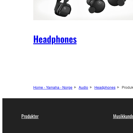
Headphones
Home - Yamaha - Norge
Audio
Headphones
Produk
Produkter
Musikkunde