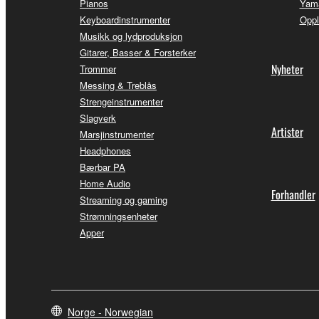
Pianos
Yama
Keyboardinstrumenter
Oppl
Musikk og lydproduksjon
Gitarer, Basser & Forsterker
Nyheter
Trommer
Messing & Treblås
Strengeinstrumenter
Slagverk
Artister
Marsjinstrumenter
Headphones
Bærbar PA
Home Audio
Forhandler
Streaming og gaming
Strømningsenheter
Apper
Norge - Norwegian