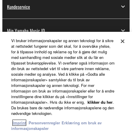
Kundeservice
Min Yamaha Music ID
Vi bruker informasjonskapsler og annen teknologi for å sikre
at nettstedet fungerer som det skal, for å overvåke ytelse,
for å tilpasse innhold og reklame og for å gjøre det mulig
Om Yamaha
med samhandling med sosiale medier slik at du får en
tilpasset brukeropplevelse. Vi overfører også informasjon om
din bruk av nettstedet vårt til våre partnere innen reklame,
sosiale medier og analyse. Ved å klikke på «Godta alle
Norge - Norwegian
informasjonskapsler» samtykker du til bruk av
informasjonskapsler og annen teknologi. For mer
Virksomhet
informasjon om bruk av informasjonskapsler eller for å endre
innstillingene dine klikker du på «Innstillinger for
informasjonskapsler». Hvis du ikke er enig,
klikker du her
.
Da brukes bare de nødvendige informasjonskapslene og den
nødvendige teknologien.
Imprint
Personvernregler
Erklæring om bruk av
informasjonskapsler