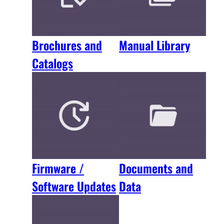
Brochures and
Manual Library
Catalogs
Firmware /
Documents and
Software Updates
Data