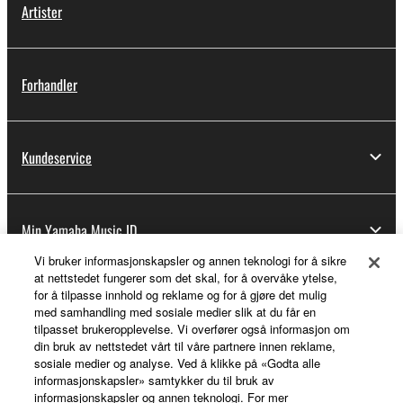
Artister
Forhandler
Kundeservice
Min Yamaha Music ID
Vi bruker informasjonskapsler og annen teknologi for å sikre
at nettstedet fungerer som det skal, for å overvåke ytelse,
for å tilpasse innhold og reklame og for å gjøre det mulig
Om Yamaha
med samhandling med sosiale medier slik at du får en
tilpasset brukeropplevelse. Vi overfører også informasjon om
din bruk av nettstedet vårt til våre partnere innen reklame,
sosiale medier og analyse. Ved å klikke på «Godta alle
Norge - Norwegian
informasjonskapsler» samtykker du til bruk av
informasjonskapsler og annen teknologi. For mer
Virksomhet