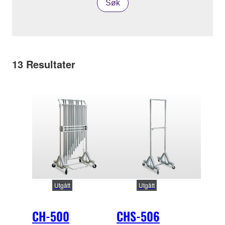
Søk
13
Resultater
Utgått
Utgått
CH-500
CHS-506