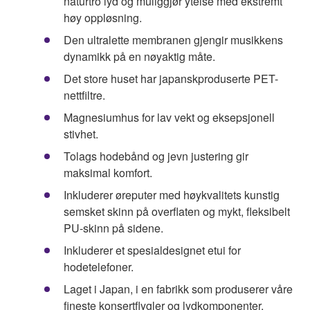
naturtro lyd og muliggjør ytelse med ekstremt
høy oppløsning.
Den ultralette membranen gjengir musikkens
dynamikk på en nøyaktig måte.
Det store huset har japanskproduserte PET-
nettfiltre.
Magnesiumhus for lav vekt og eksepsjonell
stivhet.
Tolags hodebånd og jevn justering gir
maksimal komfort.
Inkluderer øreputer med høykvalitets kunstig
semsket skinn på overflaten og mykt, fleksibelt
PU-skinn på sidene.
Inkluderer et spesialdesignet etui for
hodetelefoner.
Laget i Japan, i en fabrikk som produserer våre
fineste konsertflygler og lydkomponenter.