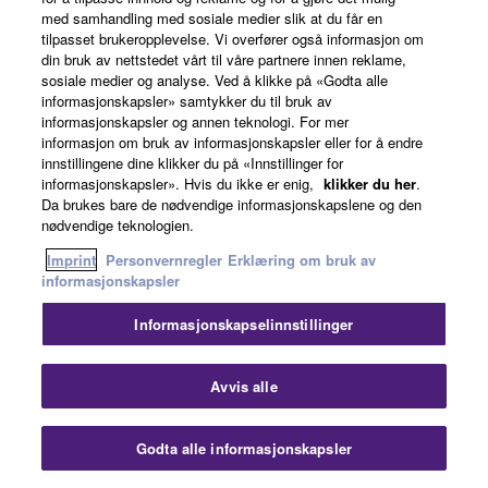
med samhandling med sosiale medier slik at du får en
tilpasset brukeropplevelse. Vi overfører også informasjon om
din bruk av nettstedet vårt til våre partnere innen reklame,
HST-5000
sosiale medier og analyse. Ved å klikke på «Godta alle
informasjonskapsler» samtykker du til bruk av
Hodetelefonstativ til YH-
informasjonskapsler og annen teknologi. For mer
5000SE.
informasjon om bruk av informasjonskapsler eller for å endre
innstillingene dine klikker du på «Innstillinger for
informasjonskapsler». Hvis du ikke er enig,
klikker du her
.
Da brukes bare de nødvendige informasjonskapslene og den
nødvendige teknologien.
Imprint
Personvernregler
Erklæring om bruk av
HA-L7A
informasjonskapsler
Yamaha ha-L7A er en
Informasjonskapselinnstillinger
hodetelefonforsterker
som gjør at du kan dykke
Avvis alle
inn i favorittinnholdet ditt
ved å kombinere
overlegen Hi-Fi-
Godta alle informasjonskapsler
lydteknologi med