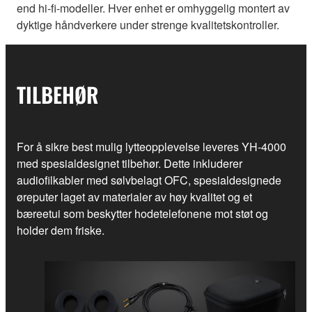
end hi-fi-modeller. Hver enhet er omhyggelig montert av
dyktige håndverkere under strenge kvalitetskontroller.
TILBEHØR
For å sikre best mulig lytteopplevelse leveres YH-4000
med spesialdesignet tilbehør. Dette inkluderer
audiofilkabler med sølvbelagt OFC, spesialdesignede
øreputer laget av materialer av høy kvalitet og et
bæreetui som beskytter hodetelefonene mot støt og
holder dem friske.