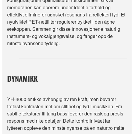
konfigurasjonen optimaliserer luftstrømmen, slik at
membranen kan operere under ideelle forhold og
effektivt eliminerer uønsket resonans fra reflektert lyd. Et
nyutviklet PET-nettfilter regulerer trykket i den åpne
ørekoppen. Sammen gir disse innovasjonene naturlig
instrument- og vokalgjengivelse, og fanger opp de
minste nyansene tydelig.
DYNAMIKK
YH-4000 er ikke avhengig av ren kraft, men bevarer
trofast kontrasten mellom stillhet og lyd i musikken. Fra
subtile teksturer til tung bass leverer den rask og presis
respons med rike detaljer. Dette kontrollnivået lar
lytteren oppleve den minste nyanse på en naturtro måte.