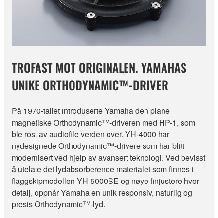
TROFAST MOT ORIGINALEN. YAMAHAS
UNIKE ORTHODYNAMIC™-DRIVER
På 1970-tallet introduserte Yamaha den plane
magnetiske Orthodynamic™-driveren med HP-1, som
ble rost av audiofile verden over. YH-4000 har
nydesignede Orthodynamic™-drivere som har blitt
modernisert ved hjelp av avansert teknologi. Ved bevisst
å utelate det lydabsorberende materialet som finnes i
flaggskipmodellen YH-5000SE og nøye finjustere hver
detalj, oppnår Yamaha en unik responsiv, naturlig og
presis Orthodynamic™-lyd.