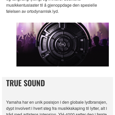
musikkentusiaster til å gjenoppdage den spesielle
følelsen av ortodynamisk lyd.
TRUE SOUND
Yamaha har en unik posisjon i den globale lydbransjen,
dypt involvert i hvert steg fra musikkskaping til lytter, alt i
tråd med artistens intensjon. YH-4000 setter deg i første