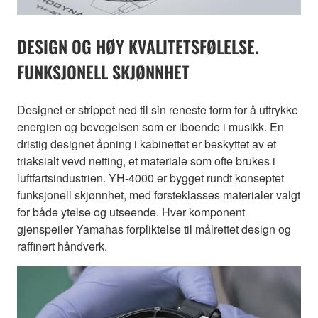
DESIGN OG HØY KVALITETSFØLELSE.
FUNKSJONELL SKJØNNHET
Designet er strippet ned til sin reneste form for å uttrykke
energien og bevegelsen som er iboende i musikk. En
dristig designet åpning i kabinettet er beskyttet av et
triaksialt vevd netting, et materiale som ofte brukes i
luftfartsindustrien. YH-4000 er bygget rundt konseptet
funksjonell skjønnhet, med førsteklasses materialer valgt
for både ytelse og utseende. Hver komponent
gjenspeiler Yamahas forpliktelse til målrettet design og
raffinert håndverk.