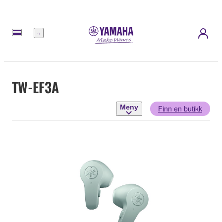
Meny
TW-EF3A
Meny
Finn en butikk