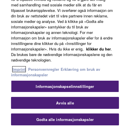
med samhandling med sosiale medier slik at du får en
tilpasset brukeropplevelse. Vi overfører også informasjon om
din bruk av nettstedet vårt til våre partnere innen reklame,
sosiale medier og analyse. Ved å klikke på «Godta alle
informasjonskapsler» samtykker du til bruk av
informasjonskapsler og annen teknologi. For mer
informasjon om bruk av informasjonskapsler eller for å endre
innstillingene dine klikker du på «Innstillinger for
informasjonskapsler». Hvis du ikke er enig,
klikker du her
.
Da brukes bare de nødvendige informasjonskapslene og den
nødvendige teknologien.
TW-EF3A
Imprint
Personvernregler
Erklæring om bruk av
Open earbuds
Type
informasjonskapsler
Clear Voice
Informasjonskapselinnstillinger
Listening Care
Avvis alle
Ambient
-
Sound
Godta alle informasjonskapsler
Waterproof
IPX4