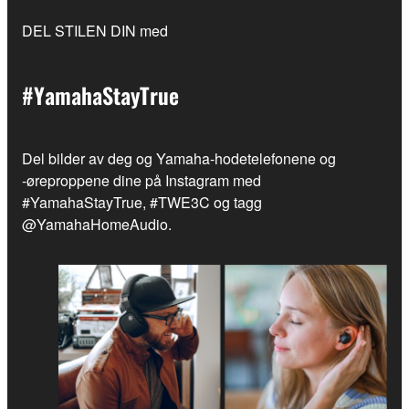
DEL STILEN DIN med
#YamahaStayTrue
Del bilder av deg og Yamaha-hodetelefonene og
-øreproppene dine på Instagram med
#YamahaStayTrue, #TWE3C og tagg
@YamahaHomeAudio.