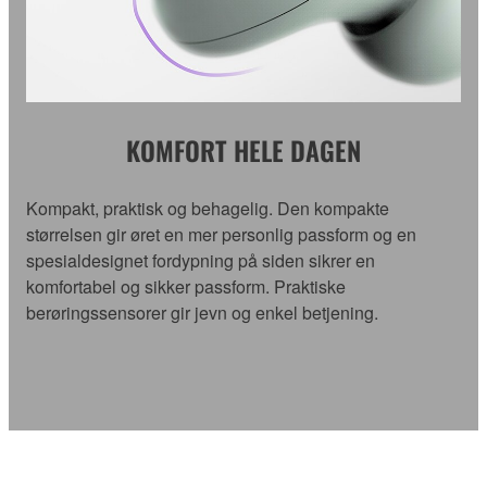
KOMFORT HELE DAGEN
Kompakt, praktisk og behagelig. Den kompakte
størrelsen gir øret en mer personlig passform og en
spesialdesignet fordypning på siden sikrer en
komfortabel og sikker passform. Praktiske
berøringssensorer gir jevn og enkel betjening.