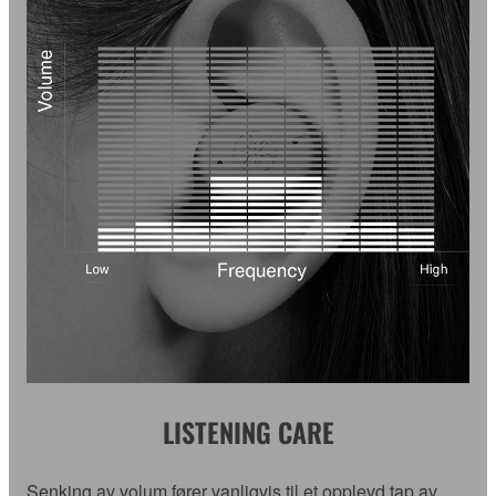
LISTENING CARE
Senking av volum fører vanligvis til et opplevd tap av