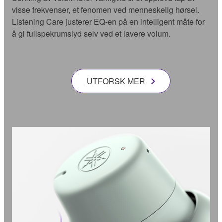
visse frekvenser, et fenomen ved menneskelig hørsel.
Listening Care justerer EQ-en på en intelligent måte for
å gi fullspekrumslyd selv ved et lavere volum.
UTFORSK MER