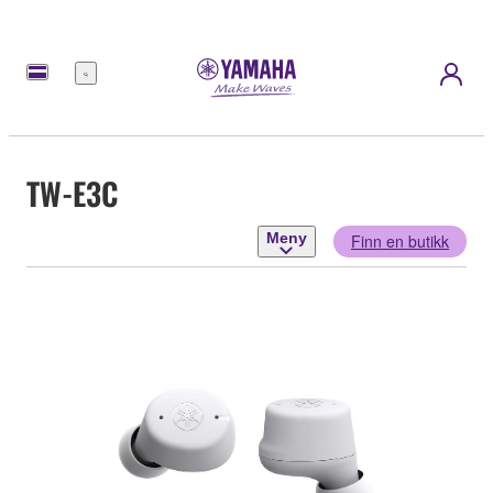
Meny
TW-E3C
Meny
Finn en butikk