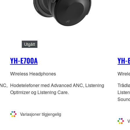
Utgått
YH-E700A
YH-
Wireless Headphones
Wirel
ANC,
Hodetelefoner med Advanced ANC, Listening
Trådl
Optimizer og Listening Care.
Liste
Sound
Variasjoner tilgjengelig
V