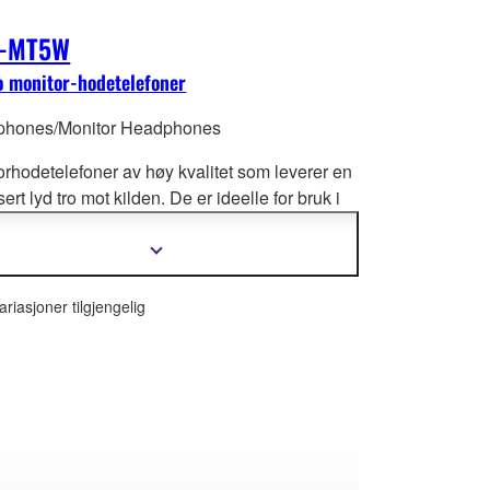
-MT5W
o monitor-hodetelefoner
hones/Monitor Headphones
orhodetelefoner av høy kvalitet som leverer en
ert lyd tro mot kilden. De er ideelle for bruk i
o, musikkprodu
ksjon hjemme eller til personlig
g. Flott bærbarhet takket være den
Vis
mer
nleggbare designet og en vekt på kun 250
informasjon
ariasjoner tilgjengelig