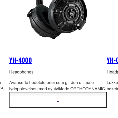
YH-4000
YH-
Headphones
Head
e
Avanserte hodetelefoner som gir den ultimate
Lukke
™-
lydopplevelsen med nyutviklede ORTHODYNAMIC-
bøke
elem
enter – som gir en fantastisk altoppslukende
opplevelse og lar deg bli omfavnet av musikken.
Vis
mer
informasjon