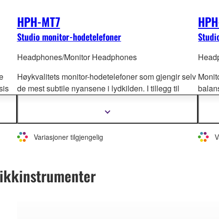
HPH-MT7
HPH
Studio monitor-hodetelefoner
Studi
Headphones/Monitor Headphones
Headp
e
Høykvalitets monitor-hodetelefoner som gjengir selv
Monit
sis
de mest subtile nyansene i lydkilden. I tillegg til
balans
er
miksing og innspilling i studio, e
r HPH-MT7-
studi
hodetelefonene perfekte for miksmonitorering under
lyttin
Vis
mer
liveopptredener, takket være sitt høye lydtrykknivå
samme
informasjon
igh-
og robuste konstruksjon.
gram.
Variasjoner tilgjengelig
V
sikkinstrumenter