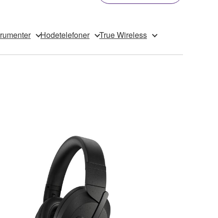
trumenter
Hodetelefoner
True Wireless