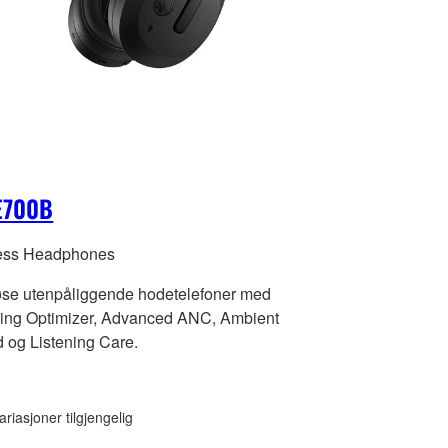
E700B
ess Headphones
øse utenpåliggende hodetelefoner med
ning Optimizer, Advanced ANC, Ambient
 og Listening Care.
ariasjoner tilgjengelig