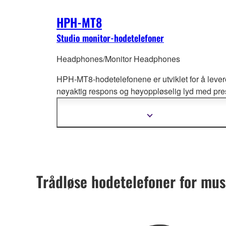
HPH-MT8
Studio monitor-hodetelefoner
Headphones/Monitor Headphones
HPH-MT8-hodetelefonene er utviklet for å lever
nøyaktig respons og høyoppløselig lyd med pre
stereobilde, og gjengir hver nyanse i mellomton
og diskant med stram bass som er helt t
ro mot
Vis
mer
originalen. Yamaha har brukt tiår med samlet
informasjon
kunnskap og ekspertise innen profesjonelt og h
end studioutstyr i utformingen av hver eneste
akustiske komponent i hodetelefonene.
Trådløse hodetelefoner for mu